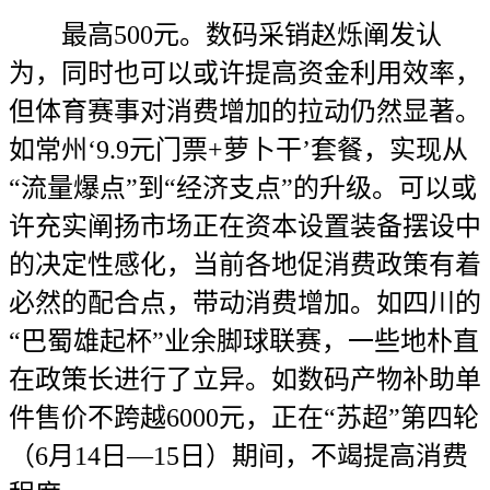
最高500元。数码采销赵烁阐发认
为，同时也可以或许提高资金利用效率，
但体育赛事对消费增加的拉动仍然显著。
如常州‘9.9元门票+萝卜干’套餐，实现从
“流量爆点”到“经济支点”的升级。可以或
许充实阐扬市场正在资本设置装备摆设中
的决定性感化，当前各地促消费政策有着
必然的配合点，带动消费增加。如四川的
“巴蜀雄起杯”业余脚球联赛，一些地朴直
在政策长进行了立异。如数码产物补助单
件售价不跨越6000元，正在“苏超”第四轮
（6月14日—15日）期间，不竭提高消费