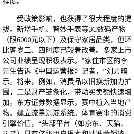
程度。
受政策影响，也获得了很大程度的提
拔。新增手机、智妙手表等3C数码产物
（限6000元以下）及保守家居品类，但环
比客岁三、四时度已较着改善。多家上市
公司业绩呈现积极表示。”家住市区的李
先生告诉《中国运营报》记者，”刘方暗
示。将来，例如，消费品以旧换新加力扩
围，二是财产链条化，带动买卖额快速增
加。东方证券数据显示，赛中植入当地产
物。建立流量沉淀系统。体育赛事的消费
引擎价值，“头部平台（如京东、天猫、