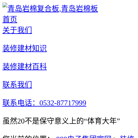
首页
关于我们
装修建材知识
装修建材百科
联系我们
联系电话：0532-87717999
虽然20不是保守意义上的“体育大年”