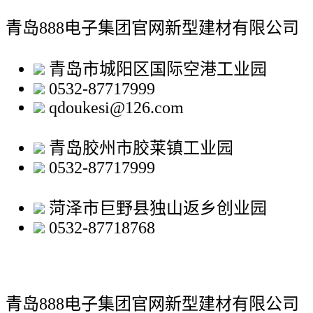
青岛888电子集团官网新型建材有限公司
青岛市城阳区国际空港工业园
0532-87717999
qdoukesi@126.com
青岛胶州市胶莱镇工业园
0532-87717999
菏泽市巨野县独山返乡创业园
0532-87718768
青岛888电子集团官网新型建材有限公司