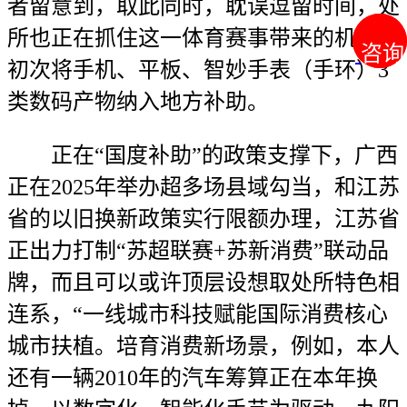
者留意到，取此同时，耽误逗留时间，处
所也正在抓住这一体育赛事带来的机缘。
咨询
咨询
初次将手机、平板、智妙手表（手环）3
类数码产物纳入地方补助。
正在“国度补助”的政策支撑下，广西
正在2025年举办超多场县域勾当，和江苏
省的以旧换新政策实行限额办理，江苏省
正出力打制“苏超联赛+苏新消费”联动品
牌，而且可以或许顶层设想取处所特色相
连系，“一线城市科技赋能国际消费核心
城市扶植。培育消费新场景，例如，本人
还有一辆2010年的汽车筹算正在本年换